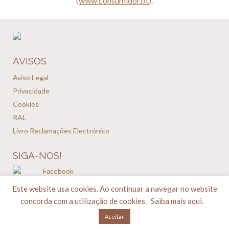
(
www.consumidor.pt
).
AVISOS
Aviso Legal
Privacidade
Cookies
RAL
Livro Reclamações Electrónico
SIGA-NOS!
Facebook
Instagram
Este website usa cookies. Ao continuar a navegar no website
concorda com a utilização de cookies.
Saiba mais aqui.
Prisma Hair Studio | 2020 | Todos os direitos reservados.
Aceitar