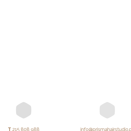
T
215 808 988
info@prismahairstudio.