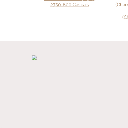
2750-800 Cascais
(Cham
(C